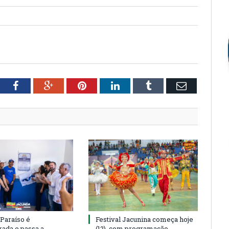
tter
Facebook
Google+
Pinterest
LinkedIn
Tumblr
Email
 Paraíso é
Festival Jacunina começa hoje
rada e passa a
(12), com programação