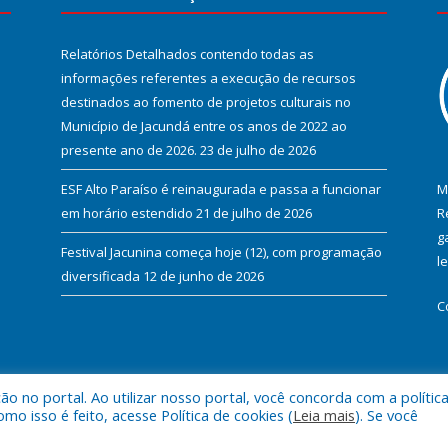
Relatórios Detalhados contendo todas as
informações referentes a execução de recursos
destinados ao fomento de projetos culturais no
Município de Jacundá entre os anos de 2022 ao
presente ano de 2026.
23 de julho de 2026
ESF Alto Paraíso é reinaugurada e passa a funcionar
M
em horário estendido
21 de julho de 2026
R
g
Festival Jacunina começa hoje (12), com programação
l
diversificada
12 de junho de 2026
C
 no portal. Ao utilizar nosso portal, você concorda com a polític
l de Jacundá.
Mapa do Si
 isso é feito, acesse Política de cookies (
Leia mais
). Se você