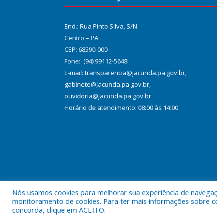
End.: Rua Pinto Silva, S/N
Centro – PA
CEP: 68590-000
Fone: (94) 99112-5648
E-mail: transparencia@jacunda.pa.gov.br,
gabinete@jacunda.pa.gov.br,
ouvidoria@jacunda.pa.gov.br
Horário de atendimento: 08:00 às 14:00
Nós usamos cookies para melhorar sua experiência de navegação
Todos os direitos reservados a Prefeitura Municipa
monitoramento de cookies. Para ter mais informações sobre como
concorda, clique em ACEITO.