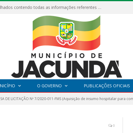
Relatórios Detalhados contendo todas as informações referentes a execução de recursos destinados ao fomento de projetos culturais no Município de Jacundá entre os anos de 2022 ao presente ano de 2026.
NICÍPIO
O GOVERNO
PUBLICAÇÕES OFICIAIS
SA DE LICITAÇÃO Nº 7/2020-011-FMS (Aquisição de insumo hospitalar para co
0