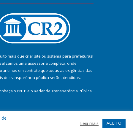
uito mais que
criar site
ou
sistema para prefeituras
!
ealizamos uma
assessoria
completa, onde
arantimos em contrato que todas as exigências das
eis de transparência pública
serão atendidas.
onheça o
PNTP
e o
Radar da Transparência Pública
a de
te
Acessar Área Administrativa
Acessar Webmail
ACEITO
Leia mais