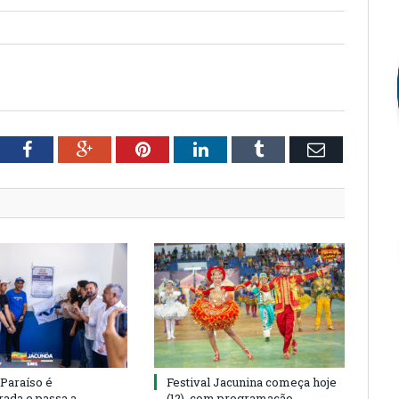
tter
Facebook
Google+
Pinterest
LinkedIn
Tumblr
Email
 Paraíso é
Festival Jacunina começa hoje
rada e passa a
(12), com programação