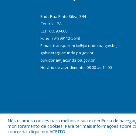
End.: Rua Pinto Silva, S/N
Centro – PA
CEP: 68590-000
Fone: (94) 99112-5648
E-mail: transparencia@jacunda.pa.gov.br,
gabinete@jacunda.pa.gov.br,
ouvidoria@jacunda.pa.gov.br
Horário de atendimento: 08:00 às 14:00
Nós usamos cookies para melhorar sua experiência de navegação
Todos os direitos reservados a Prefeitura Municipa
monitoramento de cookies. Para ter mais informações sobre como
concorda, clique em ACEITO.