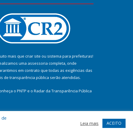
uito mais que
criar site
ou
sistema para prefeituras
!
ealizamos uma
assessoria
completa, onde
arantimos em contrato que todas as exigências das
eis de transparência pública
serão atendidas.
onheça o
PNTP
e o
Radar da Transparência Pública
a de
te
Acessar Área Administrativa
Acessar Webmail
ACEITO
Leia mais