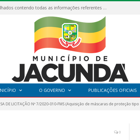
Relatórios Detalhados contendo todas as informações referentes a execução de recursos destinados ao fomento de projetos culturais no Município de Jacundá entre os anos de 2022 ao presente ano de 2026.
NICÍPIO
O GOVERNO
PUBLICAÇÕES OFICIAIS
SA DE LICITAÇÃO Nº 7/2020-010-FMS (Aquisição de máscaras de proteção tipo 
0