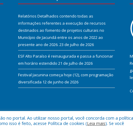
Relatórios Detalhados contendo todas as
informações referentes a execução de recursos
destinados ao fomento de projetos culturais no
Município de Jacundá entre os anos de 2022 ao
presente ano de 2026.
23 de julho de 2026
ESF Alto Paraíso é reinaugurada e passa a funcionar
M
em horário estendido
21 de julho de 2026
R
g
Festival Jacunina começa hoje (12), com programação
l
diversificada
12 de junho de 2026
C
 no portal. Ao utilizar nosso portal, você concorda com a polític
l de Jacundá.
Mapa do Si
 isso é feito, acesse Política de cookies (
Leia mais
). Se você