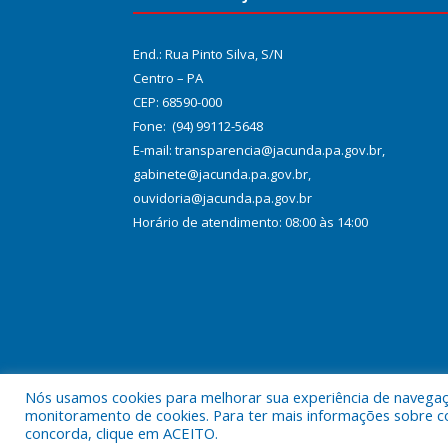
End.: Rua Pinto Silva, S/N
Centro – PA
CEP: 68590-000
Fone: (94) 99112-5648
E-mail: transparencia@jacunda.pa.gov.br,
gabinete@jacunda.pa.gov.br,
ouvidoria@jacunda.pa.gov.br
Horário de atendimento: 08:00 às 14:00
Nós usamos cookies para melhorar sua experiência de navegação
Todos os direitos reservados a Prefeitura Municipa
monitoramento de cookies. Para ter mais informações sobre como
concorda, clique em ACEITO.