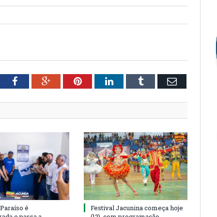
tter
Facebook
Google+
Pinterest
LinkedIn
Tumblr
Email
 Paraíso é
Festival Jacunina começa hoje
rada e passa a
(12), com programação