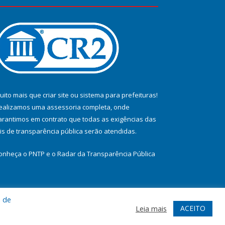
uito mais que
criar site
ou
sistema para prefeituras
!
ealizamos uma
assessoria
completa, onde
arantimos em contrato que todas as exigências das
eis de transparência pública
serão atendidas.
onheça o
PNTP
e o
Radar da Transparência Pública
a de
te
Acessar Área Administrativa
Acessar Webmail
ACEITO
Leia mais