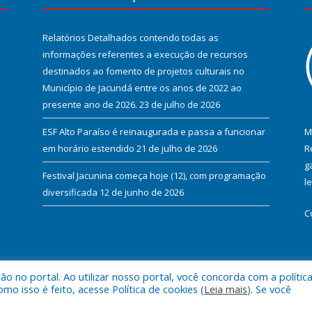
Relatórios Detalhados contendo todas as
informações referentes a execução de recursos
destinados ao fomento de projetos culturais no
Município de Jacundá entre os anos de 2022 ao
presente ano de 2026.
23 de julho de 2026
ESF Alto Paraíso é reinaugurada e passa a funcionar
M
em horário estendido
21 de julho de 2026
R
g
Festival Jacunina começa hoje (12), com programação
l
diversificada
12 de junho de 2026
C
 no portal. Ao utilizar nosso portal, você concorda com a polític
l de Jacundá.
Mapa do Si
 isso é feito, acesse Política de cookies (
Leia mais
). Se você