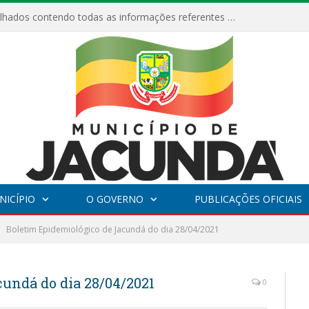
Relatórios Detalhados contendo todas as informações referentes a execução de recursos destinados ao fomento de projetos culturais no Município de Jacundá entre os anos de 2022 ao presente ano de 2026.
NICÍPIO
O GOVERNO
PUBLICAÇÕES OFICIAIS
Boletim Epidemiológico de Jacundá do dia 28/04/2021
undá do dia 28/04/2021
0