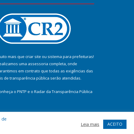
uito mais que
criar site
ou
sistema para prefeituras
!
ealizamos uma
assessoria
completa, onde
arantimos em contrato que todas as exigências das
eis de transparência pública
serão atendidas.
onheça o
PNTP
e o
Radar da Transparência Pública
a de
te
Acessar Área Administrativa
Acessar Webmail
ACEITO
Leia mais