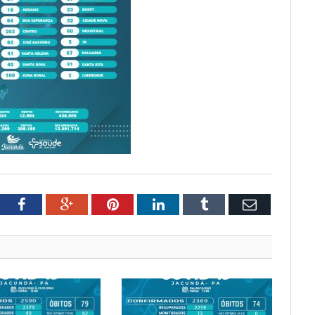
tter
Facebook
Google+
Pinterest
LinkedIn
Tumblr
Email