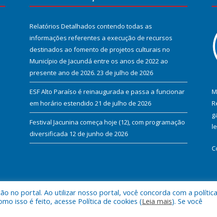
Relatórios Detalhados contendo todas as
informações referentes a execução de recursos
destinados ao fomento de projetos culturais no
Município de Jacundá entre os anos de 2022 ao
presente ano de 2026.
23 de julho de 2026
ESF Alto Paraíso é reinaugurada e passa a funcionar
M
em horário estendido
21 de julho de 2026
R
g
Festival Jacunina começa hoje (12), com programação
l
diversificada
12 de junho de 2026
C
 no portal. Ao utilizar nosso portal, você concorda com a polític
l de Jacundá.
Mapa do Si
 isso é feito, acesse Política de cookies (
Leia mais
). Se você