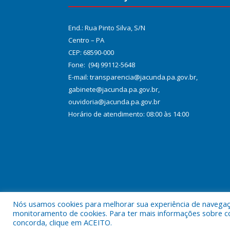
End.: Rua Pinto Silva, S/N
Centro – PA
CEP: 68590-000
Fone: (94) 99112-5648
E-mail: transparencia@jacunda.pa.gov.br,
gabinete@jacunda.pa.gov.br,
ouvidoria@jacunda.pa.gov.br
Horário de atendimento: 08:00 às 14:00
Nós usamos cookies para melhorar sua experiência de navegação
Todos os direitos reservados a Prefeitura Municipa
monitoramento de cookies. Para ter mais informações sobre como
concorda, clique em ACEITO.