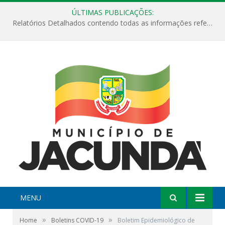
ÚLTIMAS PUBLICAÇÕES:
Relatórios Detalhados contendo todas as informações referentes a execução de recursos destinados ao fomento de projetos culturais no Município de Jacundá entre os anos de 2022 ao presente ano de 2026.
MENU
»
»
Home
Boletins COVID-19
Boletim Epidemiológico de