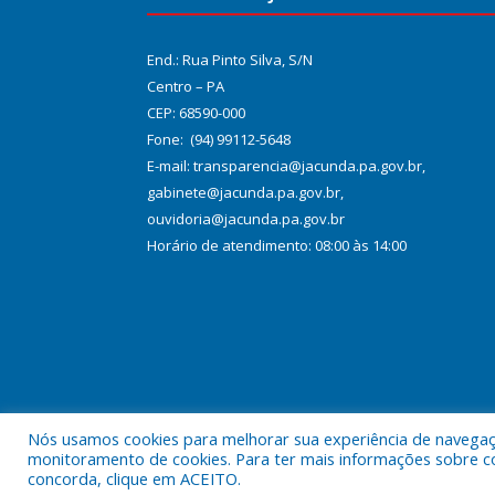
End.: Rua Pinto Silva, S/N
Centro – PA
CEP: 68590-000
Fone: (94) 99112-5648
E-mail: transparencia@jacunda.pa.gov.br,
gabinete@jacunda.pa.gov.br,
ouvidoria@jacunda.pa.gov.br
Horário de atendimento: 08:00 às 14:00
Nós usamos cookies para melhorar sua experiência de navegação
Todos os direitos reservados a Prefeitura Municipa
monitoramento de cookies. Para ter mais informações sobre como
concorda, clique em ACEITO.