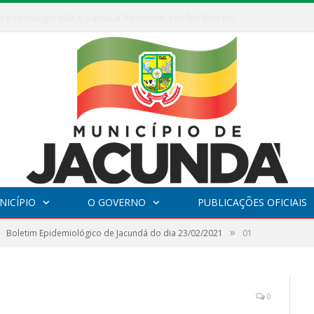
ESF Alto Paraíso é reinaugurada e passa a funcionar em horário estendido
NICÍPIO
O GOVERNO
PUBLICAÇÕES OFICIAIS
»
Boletim Epidemiológico de Jacundá do dia 23/02/2021
01
0