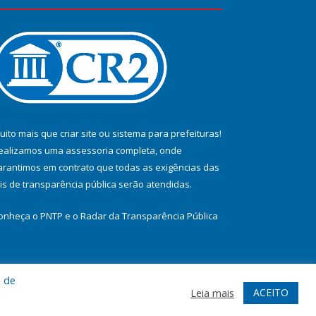
uito mais que
criar site
ou
sistema para prefeituras
!
ealizamos uma
assessoria
completa, onde
arantimos em contrato que todas as exigências das
eis de transparência pública
serão atendidas.
onheça o
PNTP
e o
Radar da Transparência Pública
a de
te
Acessar Área Administrativa
Acessar Webmail
ACEITO
Leia mais