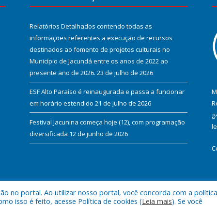
Relatórios Detalhados contendo todas as
informações referentes a execução de recursos
destinados ao fomento de projetos culturais no
Município de Jacundá entre os anos de 2022 ao
presente ano de 2026.
23 de julho de 2026
ESF Alto Paraíso é reinaugurada e passa a funcionar
M
em horário estendido
21 de julho de 2026
R
g
Festival Jacunina começa hoje (12), com programação
l
diversificada
12 de junho de 2026
C
 no portal. Ao utilizar nosso portal, você concorda com a polític
l de Jacundá.
Mapa do Si
 isso é feito, acesse Política de cookies (
Leia mais
). Se você