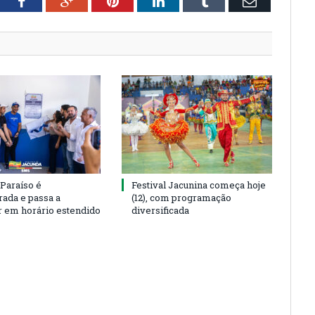
tter
Facebook
Google+
Pinterest
LinkedIn
Tumblr
Email
 Paraíso é
Festival Jacunina começa hoje
rada e passa a
(12), com programação
r em horário estendido
diversificada