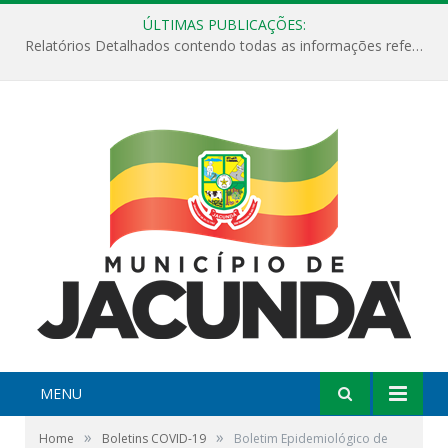
ÚLTIMAS PUBLICAÇÕES:
Relatórios Detalhados contendo todas as informações referentes a execução de recursos destinados ao fomento de projetos culturais no Município de Jacundá entre os anos de 2022 ao presente ano de 2026.
MENU
»
»
Home
Boletins COVID-19
Boletim Epidemiológico de