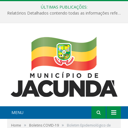
ÚLTIMAS PUBLICAÇÕES:
Relatórios Detalhados contendo todas as informações referentes a execução de recursos destinados ao fomento de projetos culturais no Município de Jacundá entre os anos de 2022 ao presente ano de 2026.
MENU
»
»
Home
Boletins COVID-19
Boletim Epidemiológico de