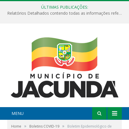
ÚLTIMAS PUBLICAÇÕES:
Relatórios Detalhados contendo todas as informações referentes a execução de recursos destinados ao fomento de projetos culturais no Município de Jacundá entre os anos de 2022 ao presente ano de 2026.
MENU
»
»
Home
Boletins COVID-19
Boletim Epidemiológico de