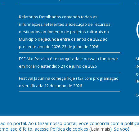
Relatórios Detalhados contendo todas as
informações referentes a execução de recursos
destinados ao fomento de projetos culturais no
Município de Jacundá entre os anos de 2022 ao
presente ano de 2026.
23 de julho de 2026
ESF Alto Paraíso é reinaugurada e passa a funcionar
M
em horário estendido
21 de julho de 2026
R
g
Festival Jacunina começa hoje (12), com programação
l
diversificada
12 de junho de 2026
C
 no portal. Ao utilizar nosso portal, você concorda com a polític
l de Jacundá.
Mapa do Si
 isso é feito, acesse Política de cookies (
Leia mais
). Se você