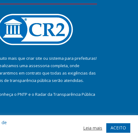
uito mais que
criar site
ou
sistema para prefeituras
!
ealizamos uma
assessoria
completa, onde
arantimos em contrato que todas as exigências das
eis de transparência pública
serão atendidas.
onheça o
PNTP
e o
Radar da Transparência Pública
a de
te
Acessar Área Administrativa
Acessar Webmail
ACEITO
Leia mais