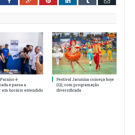
tter
Facebook
Google+
Pinterest
LinkedIn
Tumblr
Email
 Paraíso é
Festival Jacunina começa hoje
rada e passa a
(12), com programação
r em horário estendido
diversificada