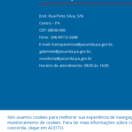
End.: Rua Pinto Silva, S/N
Centro – PA
CEP: 68590-000
Fone: (94) 99112-5648
E-mail: transparencia@jacunda.pa.gov.br,
gabinete@jacunda.pa.gov.br,
ouvidoria@jacunda.pa.gov.br
Horário de atendimento: 08:00 às 14:00
Nós usamos cookies para melhorar sua experiência de navegação
Todos os direitos reservados a Prefeitura Municipa
monitoramento de cookies. Para ter mais informações sobre como
concorda, clique em ACEITO.