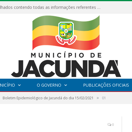
ESF Alto Paraíso é reinaugurada e passa a funcionar em horário estendido
NICÍPIO
O GOVERNO
PUBLICAÇÕES OFICIAIS
»
Boletim Epidemiológico de Jacundá do dia 15/02/2021
01
0