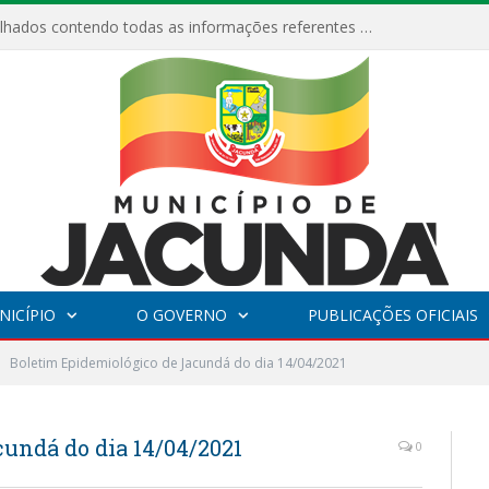
ESF Alto Paraíso é reinaugurada e passa a funcionar em horário estendido
NICÍPIO
O GOVERNO
PUBLICAÇÕES OFICIAIS
Boletim Epidemiológico de Jacundá do dia 14/04/2021
undá do dia 14/04/2021
0