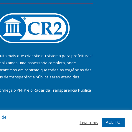
uito mais que
criar site
ou
sistema para prefeituras
!
ealizamos uma
assessoria
completa, onde
arantimos em contrato que todas as exigências das
eis de transparência pública
serão atendidas.
onheça o
PNTP
e o
Radar da Transparência Pública
a de
te
Acessar Área Administrativa
Acessar Webmail
ACEITO
Leia mais