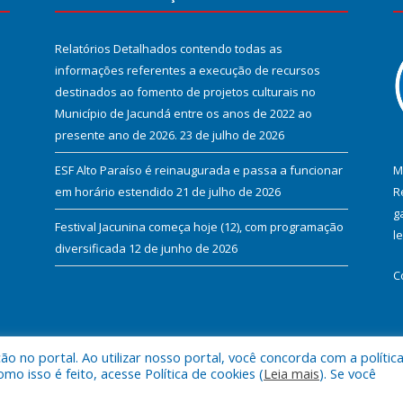
Relatórios Detalhados contendo todas as
informações referentes a execução de recursos
destinados ao fomento de projetos culturais no
Município de Jacundá entre os anos de 2022 ao
presente ano de 2026.
23 de julho de 2026
ESF Alto Paraíso é reinaugurada e passa a funcionar
M
em horário estendido
21 de julho de 2026
R
g
Festival Jacunina começa hoje (12), com programação
l
diversificada
12 de junho de 2026
C
 no portal. Ao utilizar nosso portal, você concorda com a polític
l de Jacundá.
Mapa do Si
 isso é feito, acesse Política de cookies (
Leia mais
). Se você