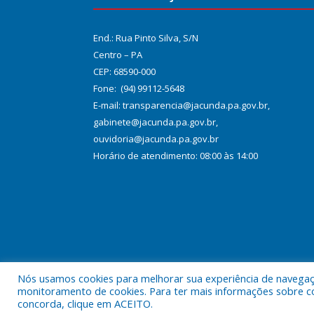
End.: Rua Pinto Silva, S/N
Centro – PA
CEP: 68590-000
Fone: (94) 99112-5648
E-mail: transparencia@jacunda.pa.gov.br,
gabinete@jacunda.pa.gov.br,
ouvidoria@jacunda.pa.gov.br
Horário de atendimento: 08:00 às 14:00
Nós usamos cookies para melhorar sua experiência de navegação
Todos os direitos reservados a Prefeitura Municipa
monitoramento de cookies. Para ter mais informações sobre como
concorda, clique em ACEITO.