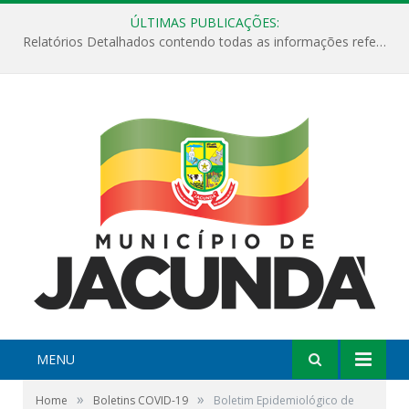
ÚLTIMAS PUBLICAÇÕES:
Relatórios Detalhados contendo todas as informações referentes a execução de recursos destinados ao fomento de projetos culturais no Município de Jacundá entre os anos de 2022 ao presente ano de 2026.
MENU
»
»
Home
Boletins COVID-19
Boletim Epidemiológico de