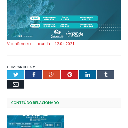
Vacinômetro – Jacundá – 12.04.2021
COMPARTILHAR:
Twitter
Facebook
Google+
Pinterest
LinkedIn
Tumblr
Email
CONTEÚDO RELACIONADO