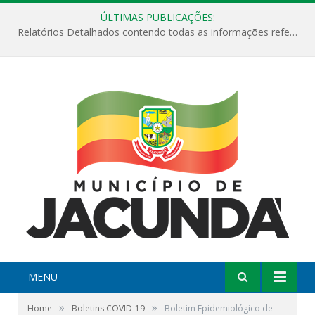
ÚLTIMAS PUBLICAÇÕES:
Relatórios Detalhados contendo todas as informações referentes a execução de recursos destinados ao fomento de projetos culturais no Município de Jacundá entre os anos de 2022 ao presente ano de 2026.
MENU
»
»
Home
Boletins COVID-19
Boletim Epidemiológico de