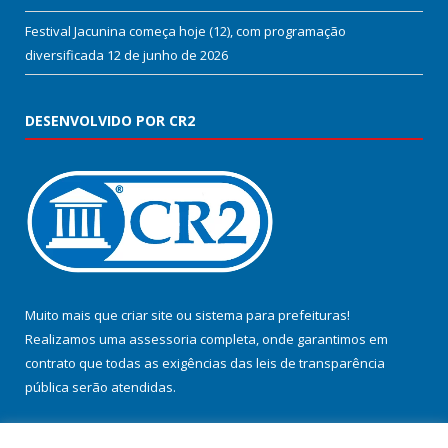
Festival Jacunina começa hoje (12), com programação
diversificada
12 de junho de 2026
DESENVOLVIDO POR CR2
Muito mais que
criar site
ou
sistema para prefeituras
!
Realizamos uma
assessoria
completa, onde garantimos em
contrato que todas as exigências das
leis de transparência
pública
serão atendidas.
Conheça o
PNTP
e o
Radar da Transparência Pública