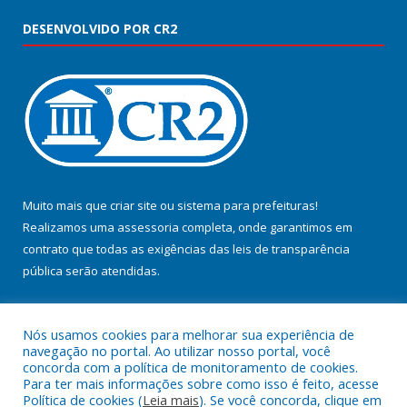
DESENVOLVIDO POR CR2
Muito mais que
criar site
ou
sistema para prefeituras
!
Realizamos uma
assessoria
completa, onde garantimos em
contrato que todas as exigências das
leis de transparência
pública
serão atendidas.
Conheça o
PNTP
e o
Radar da Transparência Pública
Nós usamos cookies para melhorar sua experiência de
navegação no portal. Ao utilizar nosso portal, você
concorda com a política de monitoramento de cookies.
Para ter mais informações sobre como isso é feito, acesse
Política de cookies (
Leia mais
). Se você concorda, clique em
Todos os direitos reservados a Prefeitura Municipal de Jacundá.