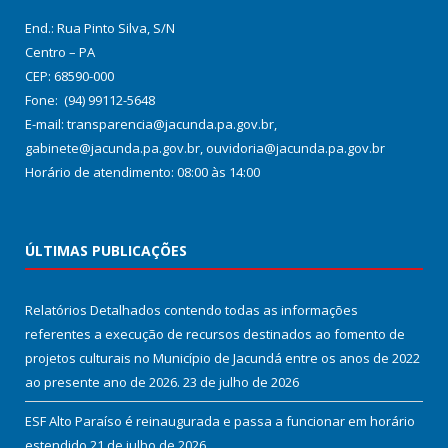
End.: Rua Pinto Silva, S/N
Centro – PA
CEP: 68590-000
Fone: (94) 99112-5648
E-mail: transparencia@jacunda.pa.gov.br,
gabinete@jacunda.pa.gov.br, ouvidoria@jacunda.pa.gov.br
Horário de atendimento: 08:00 às 14:00
ÚLTIMAS PUBLICAÇÕES
Relatórios Detalhados contendo todas as informações
referentes a execução de recursos destinados ao fomento de
projetos culturais no Município de Jacundá entre os anos de 2022
ao presente ano de 2026.
23 de julho de 2026
ESF Alto Paraíso é reinaugurada e passa a funcionar em horário
estendido
21 de julho de 2026