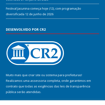
Festival Jacunina começa hoje (12), com programação
diversificada
12 de junho de 2026
DESENVOLVIDO POR CR2
Muito mais que
criar site
ou
sistema para prefeituras
!
Realizamos uma
assessoria
completa, onde garantimos em
contrato que todas as exigências das
leis de transparência
pública
serão atendidas.
Conheça o
PNTP
e o
Radar da Transparência Pública