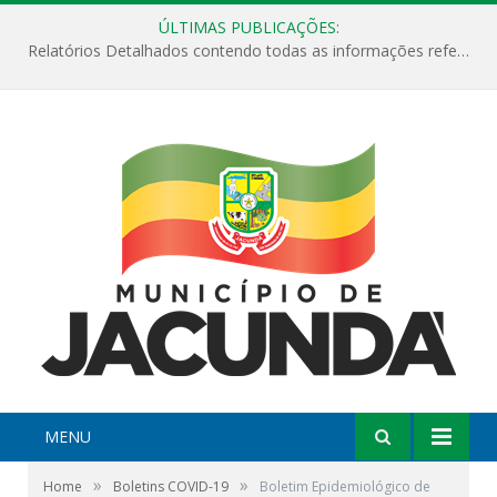
ÚLTIMAS PUBLICAÇÕES:
Relatórios Detalhados contendo todas as informações referentes a execução de recursos destinados ao fomento de projetos culturais no Município de Jacundá entre os anos de 2022 ao presente ano de 2026.
MENU
»
»
Home
Boletins COVID-19
Boletim Epidemiológico de