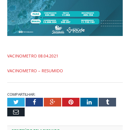
VACINOMETRO 08.04.2021
VACINOMETRO – RESUMIDO
COMPARTILHAR:
Twitter
Facebook
Google+
Pinterest
LinkedIn
Tumblr
Email