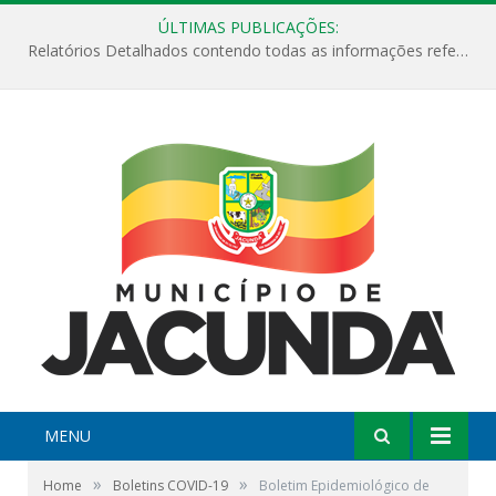
ÚLTIMAS PUBLICAÇÕES:
Relatórios Detalhados contendo todas as informações referentes a execução de recursos destinados ao fomento de projetos culturais no Município de Jacundá entre os anos de 2022 ao presente ano de 2026.
MENU
»
»
Home
Boletins COVID-19
Boletim Epidemiológico de