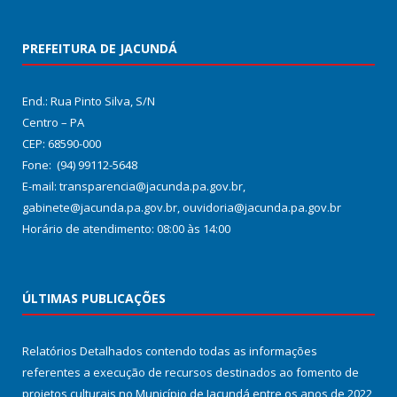
PREFEITURA DE JACUNDÁ
End.: Rua Pinto Silva, S/N
Centro – PA
CEP: 68590-000
Fone: (94) 99112-5648
E-mail: transparencia@jacunda.pa.gov.br,
gabinete@jacunda.pa.gov.br, ouvidoria@jacunda.pa.gov.br
Horário de atendimento: 08:00 às 14:00
ÚLTIMAS PUBLICAÇÕES
Relatórios Detalhados contendo todas as informações
referentes a execução de recursos destinados ao fomento de
projetos culturais no Município de Jacundá entre os anos de 2022