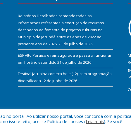
Relatórios Detalhados contendo todas as
informações referentes a execução de recursos
destinados ao fomento de projetos culturais no
Município de Jacundá entre os anos de 2022 ao
presente ano de 2026.
23 de julho de 2026
ESF Alto Paraíso é reinaugurada e passa a funcionar
M
em horário estendido
21 de julho de 2026
R
g
Festival Jacunina começa hoje (12), com programação
l
diversificada
12 de junho de 2026
C
 no portal. Ao utilizar nosso portal, você concorda com a polític
l de Jacundá.
Mapa do Si
 isso é feito, acesse Política de cookies (
Leia mais
). Se você