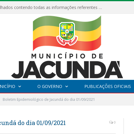
Relatórios Detalhados contendo todas as informações referentes a execução de recursos destinados ao fomento de projetos culturais no Município de Jacundá entre os anos de 2022 ao presente ano de 2026.
NICÍPIO
O GOVERNO
PUBLICAÇÕES OFICIAIS
Boletim Epidemiológico de Jacundá do dia 01/09/2021
undá do dia 01/09/2021
0