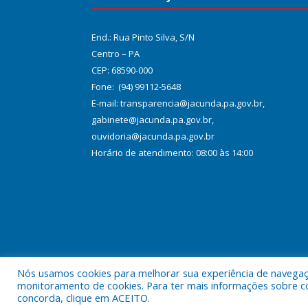
End.: Rua Pinto Silva, S/N
Centro – PA
CEP: 68590-000
Fone: (94) 99112-5648
E-mail: transparencia@jacunda.pa.gov.br,
gabinete@jacunda.pa.gov.br,
ouvidoria@jacunda.pa.gov.br
Horário de atendimento: 08:00 às 14:00
Nós usamos cookies para melhorar sua experiência de navegação
Todos os direitos reservados a Prefeitura Municipa
monitoramento de cookies. Para ter mais informações sobre como
concorda, clique em ACEITO.