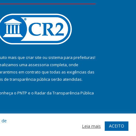
uito mais que
criar site
ou
sistema para prefeituras
!
ealizamos uma
assessoria
completa, onde
arantimos em contrato que todas as exigências das
eis de transparência pública
serão atendidas.
onheça o
PNTP
e o
Radar da Transparência Pública
a de
te
Acessar Área Administrativa
Acessar Webmail
ACEITO
Leia mais