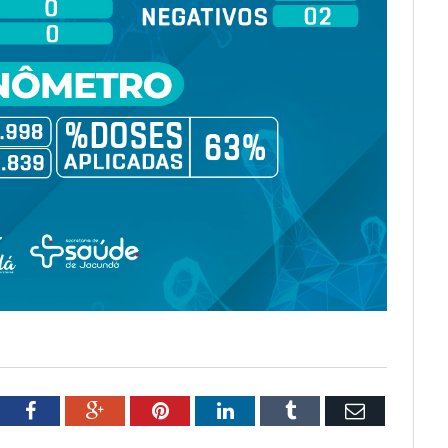
tter
Facebook
Google+
Pinterest
LinkedIn
Tumblr
Email