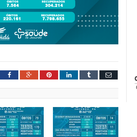
tter
Facebook
Google+
Pinterest
LinkedIn
Tumblr
Email