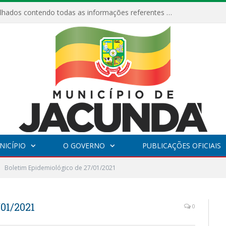
Relatórios Detalhados contendo todas as informações referentes a execução de recursos destinados ao fomento de projetos culturais no Município de Jacundá entre os anos de 2022 ao presente ano de 2026.
NICÍPIO
O GOVERNO
PUBLICAÇÕES OFICIAIS
Boletim Epidemiológico de 27/01/2021
01/2021
0