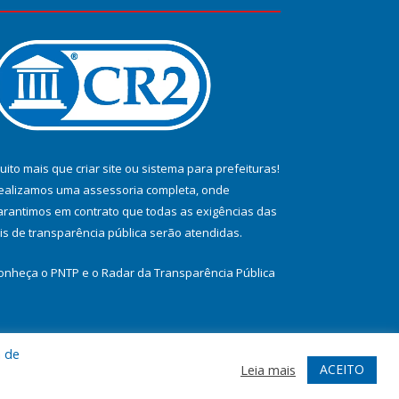
uito mais que
criar site
ou
sistema para prefeituras
!
ealizamos uma
assessoria
completa, onde
arantimos em contrato que todas as exigências das
eis de transparência pública
serão atendidas.
onheça o
PNTP
e o
Radar da Transparência Pública
a de
te
Acessar Área Administrativa
Acessar Webmail
ACEITO
Leia mais