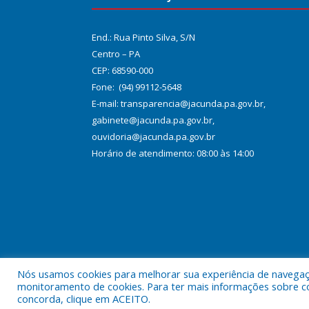
End.: Rua Pinto Silva, S/N
Centro – PA
CEP: 68590-000
Fone: (94) 99112-5648
E-mail: transparencia@jacunda.pa.gov.br,
gabinete@jacunda.pa.gov.br,
ouvidoria@jacunda.pa.gov.br
Horário de atendimento: 08:00 às 14:00
Nós usamos cookies para melhorar sua experiência de navegação
Todos os direitos reservados a Prefeitura Municipa
monitoramento de cookies. Para ter mais informações sobre como
concorda, clique em ACEITO.