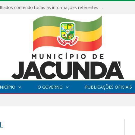
Relatórios Detalhados contendo todas as informações referentes a execução de recursos destinados ao fomento de projetos culturais no Município de Jacundá entre os anos de 2022 ao presente ano de 2026.
NICÍPIO
O GOVERNO
PUBLICAÇÕES OFICIAIS
L