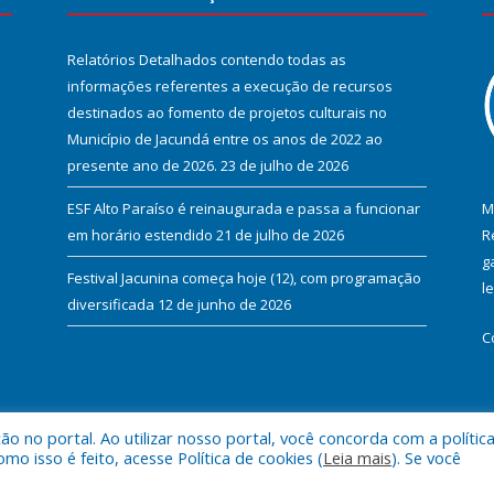
Relatórios Detalhados contendo todas as
informações referentes a execução de recursos
destinados ao fomento de projetos culturais no
Município de Jacundá entre os anos de 2022 ao
presente ano de 2026.
23 de julho de 2026
ESF Alto Paraíso é reinaugurada e passa a funcionar
M
em horário estendido
21 de julho de 2026
R
g
Festival Jacunina começa hoje (12), com programação
l
diversificada
12 de junho de 2026
C
 no portal. Ao utilizar nosso portal, você concorda com a polític
l de Jacundá.
Mapa do Si
 isso é feito, acesse Política de cookies (
Leia mais
). Se você