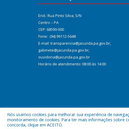
End.: Rua Pinto Silva, S/N
Centro – PA
CEP: 68590-000
Fone: (94) 99112-5648
E-mail: transparencia@jacunda.pa.gov.br,
gabinete@jacunda.pa.gov.br,
ouvidoria@jacunda.pa.gov.br
Horário de atendimento: 08:00 às 14:00
Nós usamos cookies para melhorar sua experiência de navegação
Todos os direitos reservados a Prefeitura Municipa
monitoramento de cookies. Para ter mais informações sobre como
concorda, clique em ACEITO.