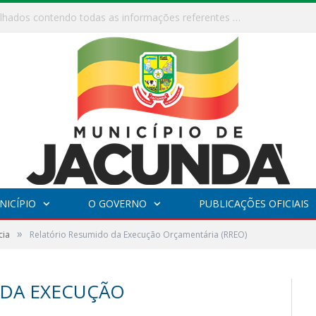
ESF Alto Paraíso é reinaugurada e passa a funcionar em horário estendido
NICÍPIO
O GOVERNO
PUBLICAÇÕES OFICIAIS
»
cia
Relatório Resumido da Execução Orçamentária (RREO)
 DA EXECUÇÃO