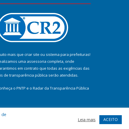
uito mais que
criar site
ou
sistema para prefeituras
!
ealizamos uma
assessoria
completa, onde
arantimos em contrato que todas as exigências das
eis de transparência pública
serão atendidas.
onheça o
PNTP
e o
Radar da Transparência Pública
a de
te
Acessar Área Administrativa
Acessar Webmail
ACEITO
Leia mais