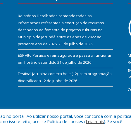
Relatórios Detalhados contendo todas as
informações referentes a execução de recursos
destinados ao fomento de projetos culturais no
Município de Jacundá entre os anos de 2022 ao
presente ano de 2026.
23 de julho de 2026
ESF Alto Paraíso é reinaugurada e passa a funcionar
M
em horário estendido
21 de julho de 2026
R
g
Festival Jacunina começa hoje (12), com programação
l
diversificada
12 de junho de 2026
C
 no portal. Ao utilizar nosso portal, você concorda com a polític
l de Jacundá.
Mapa do Si
 isso é feito, acesse Política de cookies (
Leia mais
). Se você