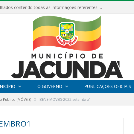
Relatórios Detalhados contendo todas as informações referentes a execução de recursos destinados ao fomento de projetos culturais no Município de Jacundá entre os anos de 2022 ao presente ano de 2026.
NICÍPIO
O GOVERNO
PUBLICAÇÕES OFICIAIS
»
o Público (MÓVEIS)
BENS-MOVEIS-2022 setembro1
TEMBRO1