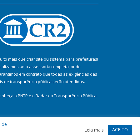
uito mais que
criar site
ou
sistema para prefeituras
!
ealizamos uma
assessoria
completa, onde
arantimos em contrato que todas as exigências das
eis de transparência pública
serão atendidas.
onheça o
PNTP
e o
Radar da Transparência Pública
a de
te
Acessar Área Administrativa
Acessar Webmail
ACEITO
Leia mais