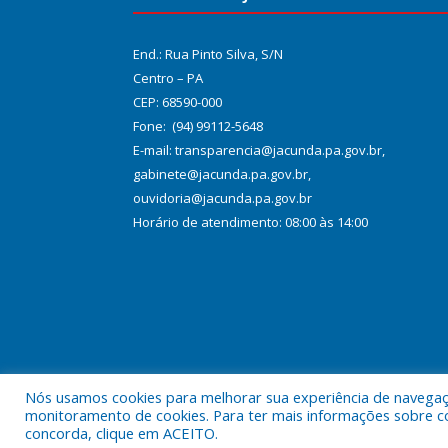
End.: Rua Pinto Silva, S/N
Centro – PA
CEP: 68590-000
Fone: (94) 99112-5648
E-mail: transparencia@jacunda.pa.gov.br,
gabinete@jacunda.pa.gov.br,
ouvidoria@jacunda.pa.gov.br
Horário de atendimento: 08:00 às 14:00
Nós usamos cookies para melhorar sua experiência de navegação
Todos os direitos reservados a Prefeitura Municipa
monitoramento de cookies. Para ter mais informações sobre como
concorda, clique em ACEITO.