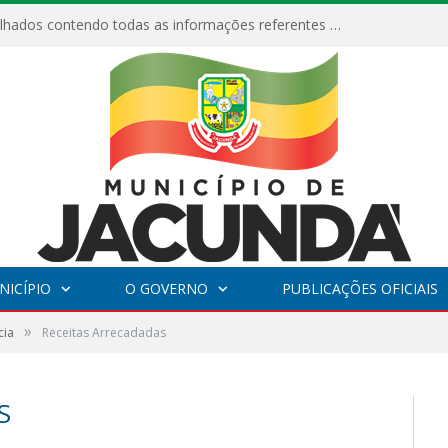
Relatórios Detalhados contendo todas as informações referentes a execução de recursos destinados ao fomento de projetos culturais no Município de Jacundá entre os anos de 2022 ao presente ano de 2026.
NICÍPIO
O GOVERNO
PUBLICAÇÕES OFICIAIS
»
cia
Receitas Arrecadadas
S