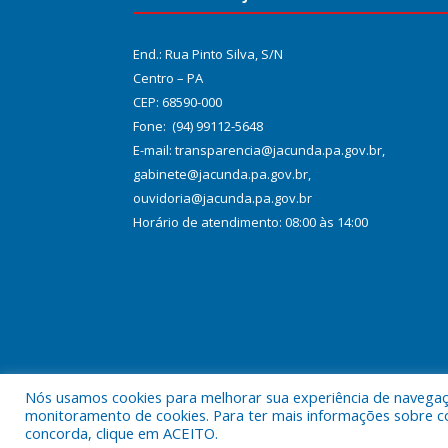
End.: Rua Pinto Silva, S/N
Centro – PA
CEP: 68590-000
Fone: (94) 99112-5648
E-mail: transparencia@jacunda.pa.gov.br,
gabinete@jacunda.pa.gov.br,
ouvidoria@jacunda.pa.gov.br
Horário de atendimento: 08:00 às 14:00
Nós usamos cookies para melhorar sua experiência de navegação
Todos os direitos reservados a Prefeitura Municipa
monitoramento de cookies. Para ter mais informações sobre como
concorda, clique em ACEITO.