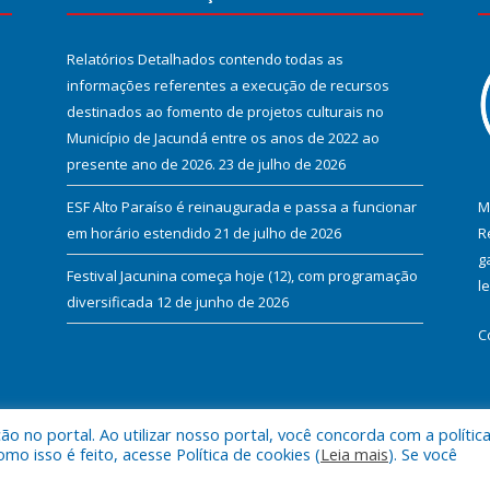
Relatórios Detalhados contendo todas as
informações referentes a execução de recursos
destinados ao fomento de projetos culturais no
Município de Jacundá entre os anos de 2022 ao
presente ano de 2026.
23 de julho de 2026
ESF Alto Paraíso é reinaugurada e passa a funcionar
M
em horário estendido
21 de julho de 2026
R
g
Festival Jacunina começa hoje (12), com programação
l
diversificada
12 de junho de 2026
C
 no portal. Ao utilizar nosso portal, você concorda com a polític
l de Jacundá.
Mapa do Si
 isso é feito, acesse Política de cookies (
Leia mais
). Se você