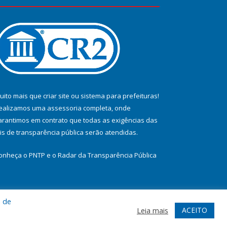
uito mais que
criar site
ou
sistema para prefeituras
!
ealizamos uma
assessoria
completa, onde
arantimos em contrato que todas as exigências das
eis de transparência pública
serão atendidas.
onheça o
PNTP
e o
Radar da Transparência Pública
a de
te
Acessar Área Administrativa
Acessar Webmail
ACEITO
Leia mais