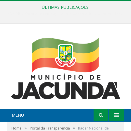
ÚLTIMAS PUBLICAÇÕES:
ESF Alto Paraíso é reinaugurada e passa a funcionar em horário estendido
MENU
»
»
Home
Portal da Transparência
Radar Nacional de