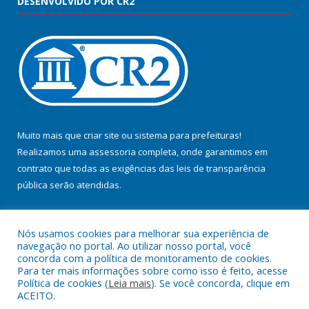
DESENVOLVIDO POR CR2
Muito mais que
criar site
ou
sistema para prefeituras
!
Realizamos uma
assessoria
completa, onde garantimos em
contrato que todas as exigências das
leis de transparência
pública
serão atendidas.
Conheça o
PNTP
e o
Radar da Transparência Pública
Nós usamos cookies para melhorar sua experiência de
navegação no portal. Ao utilizar nosso portal, você
concorda com a política de monitoramento de cookies.
Para ter mais informações sobre como isso é feito, acesse
Política de cookies (
Leia mais
). Se você concorda, clique em
Todos os direitos reservados a Prefeitura Municipal de Jacundá.
ACEITO.