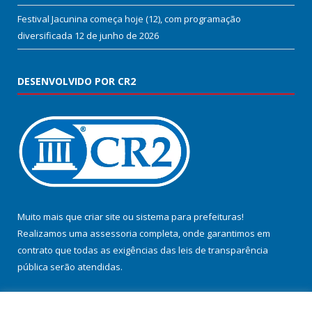
Festival Jacunina começa hoje (12), com programação
diversificada
12 de junho de 2026
DESENVOLVIDO POR CR2
Muito mais que
criar site
ou
sistema para prefeituras
!
Realizamos uma
assessoria
completa, onde garantimos em
contrato que todas as exigências das
leis de transparência
pública
serão atendidas.
Conheça o
PNTP
e o
Radar da Transparência Pública