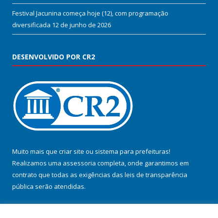
Festival Jacunina começa hoje (12), com programação
diversificada
12 de junho de 2026
DESENVOLVIDO POR CR2
Muito mais que
criar site
ou
sistema para prefeituras
!
Realizamos uma
assessoria
completa, onde garantimos em
contrato que todas as exigências das
leis de transparência
pública
serão atendidas.
Conheça o
PNTP
e o
Radar da Transparência Pública