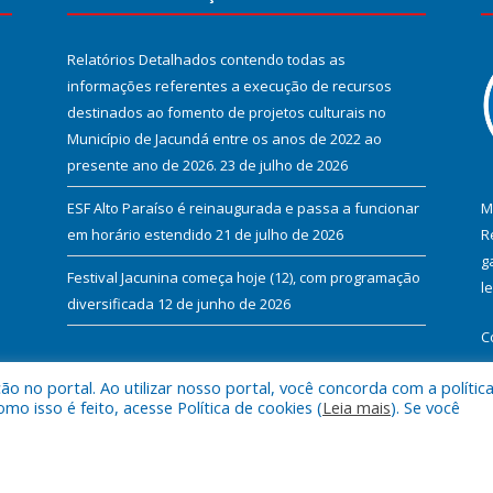
Relatórios Detalhados contendo todas as
informações referentes a execução de recursos
destinados ao fomento de projetos culturais no
Município de Jacundá entre os anos de 2022 ao
presente ano de 2026.
23 de julho de 2026
ESF Alto Paraíso é reinaugurada e passa a funcionar
M
em horário estendido
21 de julho de 2026
R
g
Festival Jacunina começa hoje (12), com programação
l
diversificada
12 de junho de 2026
C
 no portal. Ao utilizar nosso portal, você concorda com a polític
 isso é feito, acesse Política de cookies (
Leia mais
). Se você
l de Jacundá.
Mapa do Si