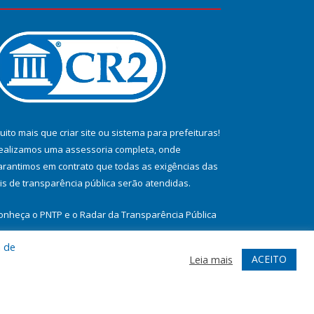
uito mais que
criar site
ou
sistema para prefeituras
!
ealizamos uma
assessoria
completa, onde
arantimos em contrato que todas as exigências das
eis de transparência pública
serão atendidas.
onheça o
PNTP
e o
Radar da Transparência Pública
a de
ACEITO
Leia mais
te
Acessar Área Administrativa
Acessar Webmail