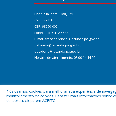
End.: Rua Pinto Silva, S/N
Centro – PA
CEP: 68590-000
Fone: (94) 99112-5648
E-mail: transparencia@jacunda.pa.gov.br,
gabinete@jacunda.pa.gov.br,
ouvidoria@jacunda.pa.gov.br
Horário de atendimento: 08:00 às 14:00
Nós usamos cookies para melhorar sua experiência de navegação
monitoramento de cookies. Para ter mais informações sobre como
concorda, clique em ACEITO.
Todos os direitos reservados a Prefeitura Municipa