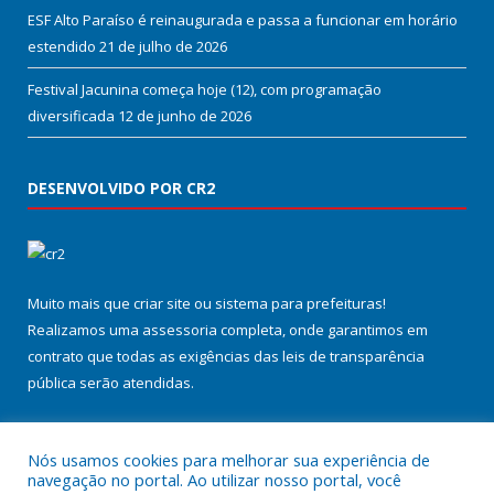
ESF Alto Paraíso é reinaugurada e passa a funcionar em horário
estendido
21 de julho de 2026
Festival Jacunina começa hoje (12), com programação
diversificada
12 de junho de 2026
DESENVOLVIDO POR CR2
Muito mais que
criar site
ou
sistema para prefeituras
!
Realizamos uma
assessoria
completa, onde garantimos em
contrato que todas as exigências das
leis de transparência
pública
serão atendidas.
Conheça o
PNTP
e o
Radar da Transparência Pública
Nós usamos cookies para melhorar sua experiência de
navegação no portal. Ao utilizar nosso portal, você