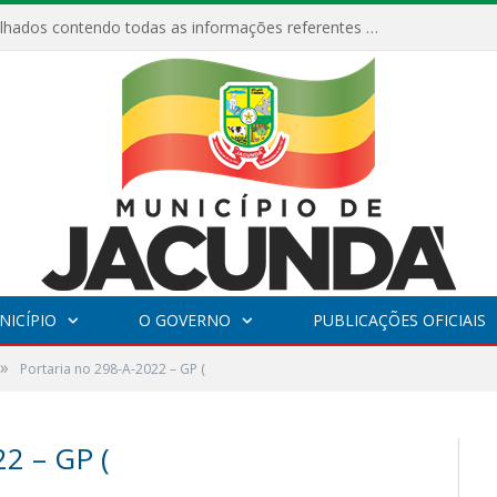
Relatórios Detalhados contendo todas as informações referentes a execução de recursos destinados ao fomento de projetos culturais no Município de Jacundá entre os anos de 2022 ao presente ano de 2026.
NICÍPIO
O GOVERNO
PUBLICAÇÕES OFICIAIS
»
Portaria no 298-A-2022 – GP (
2 – GP (