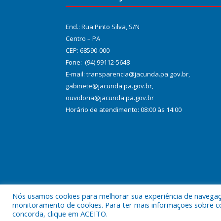
End.: Rua Pinto Silva, S/N
Centro – PA
CEP: 68590-000
Fone: (94) 99112-5648
E-mail: transparencia@jacunda.pa.gov.br,
gabinete@jacunda.pa.gov.br,
ouvidoria@jacunda.pa.gov.br
Horário de atendimento: 08:00 às 14:00
Nós usamos cookies para melhorar sua experiência de navegação
Todos os direitos reservados a Prefeitura Municipa
monitoramento de cookies. Para ter mais informações sobre como
concorda, clique em ACEITO.