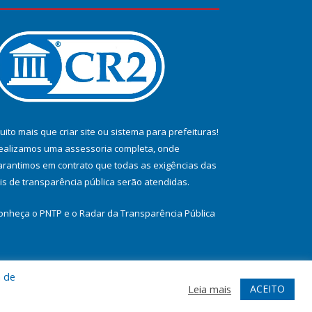
uito mais que
criar site
ou
sistema para prefeituras
!
ealizamos uma
assessoria
completa, onde
arantimos em contrato que todas as exigências das
eis de transparência pública
serão atendidas.
onheça o
PNTP
e o
Radar da Transparência Pública
a de
te
Acessar Área Administrativa
Acessar Webmail
ACEITO
Leia mais