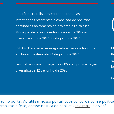
Relatórios Detalhados contendo todas as
informações referentes a execução de recursos
destinados ao fomento de projetos culturais no
Município de Jacundá entre os anos de 2022 ao
presente ano de 2026.
23 de julho de 2026
ESF Alto Paraíso é reinaugurada e passa a funcionar
M
em horário estendido
21 de julho de 2026
R
g
Festival Jacunina começa hoje (12), com programação
l
diversificada
12 de junho de 2026
C
 no portal. Ao utilizar nosso portal, você concorda com a polític
l de Jacundá.
Mapa do Si
 isso é feito, acesse Política de cookies (
Leia mais
). Se você