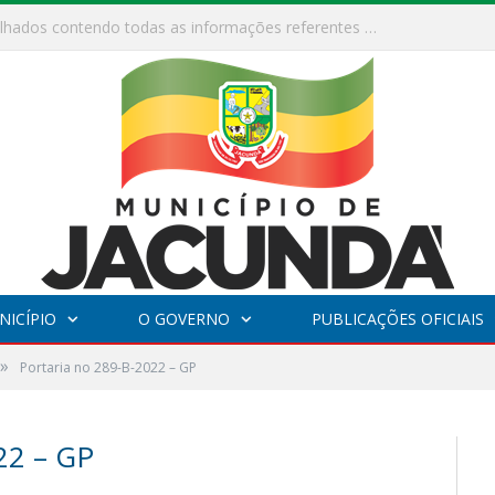
ESF Alto Paraíso é reinaugurada e passa a funcionar em horário estendido
NICÍPIO
O GOVERNO
PUBLICAÇÕES OFICIAIS
»
Portaria no 289-B-2022 – GP
2 – GP