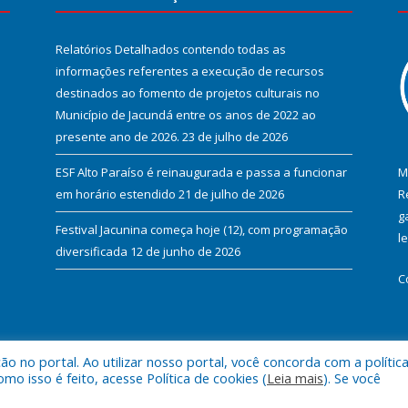
Relatórios Detalhados contendo todas as
informações referentes a execução de recursos
destinados ao fomento de projetos culturais no
Município de Jacundá entre os anos de 2022 ao
presente ano de 2026.
23 de julho de 2026
ESF Alto Paraíso é reinaugurada e passa a funcionar
M
em horário estendido
21 de julho de 2026
R
g
Festival Jacunina começa hoje (12), com programação
l
diversificada
12 de junho de 2026
C
 no portal. Ao utilizar nosso portal, você concorda com a polític
l de Jacundá.
Mapa do Si
 isso é feito, acesse Política de cookies (
Leia mais
). Se você