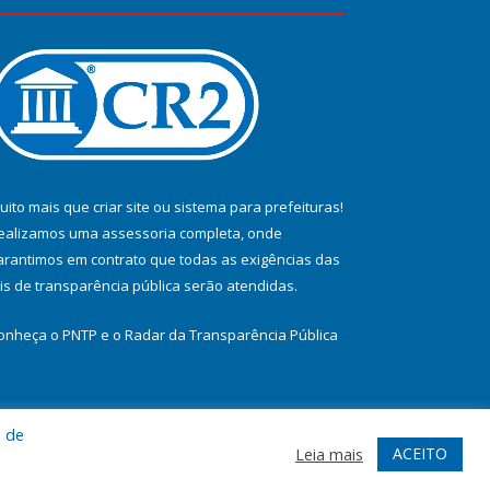
uito mais que
criar site
ou
sistema para prefeituras
!
ealizamos uma
assessoria
completa, onde
arantimos em contrato que todas as exigências das
eis de transparência pública
serão atendidas.
onheça o
PNTP
e o
Radar da Transparência Pública
a de
te
Acessar Área Administrativa
Acessar Webmail
ACEITO
Leia mais