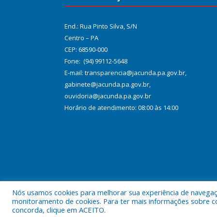
End.: Rua Pinto Silva, S/N
Centro – PA
CEP: 68590-000
Fone: (94) 99112-5648
E-mail: transparencia@jacunda.pa.gov.br,
gabinete@jacunda.pa.gov.br,
ouvidoria@jacunda.pa.gov.br
Horário de atendimento: 08:00 às 14:00
Nós usamos cookies para melhorar sua experiência de navegação
Todos os direitos reservados a Prefeitura Municipa
monitoramento de cookies. Para ter mais informações sobre como
concorda, clique em ACEITO.