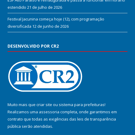
ESF Alto Paraíso é reinaugurada e passa a funcionar em horário
estendido
21 de julho de 2026
Festival Jacunina começa hoje (12), com programação
diversificada
12 de junho de 2026
DESENVOLVIDO POR CR2
Muito mais que
criar site
ou
sistema para prefeituras
!
Realizamos uma
assessoria
completa, onde garantimos em
contrato que todas as exigências das
leis de transparência
pública
serão atendidas.