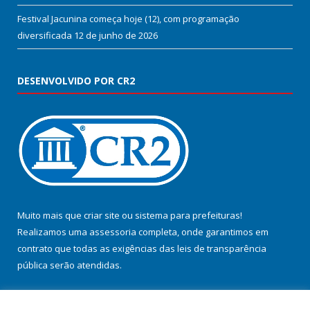
Festival Jacunina começa hoje (12), com programação
diversificada
12 de junho de 2026
DESENVOLVIDO POR CR2
Muito mais que
criar site
ou
sistema para prefeituras
!
Realizamos uma
assessoria
completa, onde garantimos em
contrato que todas as exigências das
leis de transparência
pública
serão atendidas.
Conheça o
PNTP
e o
Radar da Transparência Pública