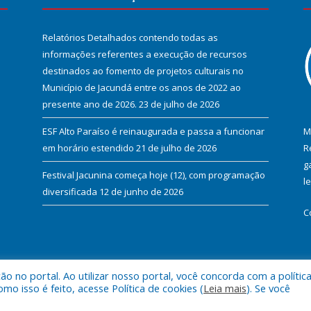
Relatórios Detalhados contendo todas as
informações referentes a execução de recursos
destinados ao fomento de projetos culturais no
Município de Jacundá entre os anos de 2022 ao
presente ano de 2026.
23 de julho de 2026
ESF Alto Paraíso é reinaugurada e passa a funcionar
M
em horário estendido
21 de julho de 2026
R
g
Festival Jacunina começa hoje (12), com programação
l
diversificada
12 de junho de 2026
C
 no portal. Ao utilizar nosso portal, você concorda com a polític
l de Jacundá.
Mapa do Si
 isso é feito, acesse Política de cookies (
Leia mais
). Se você