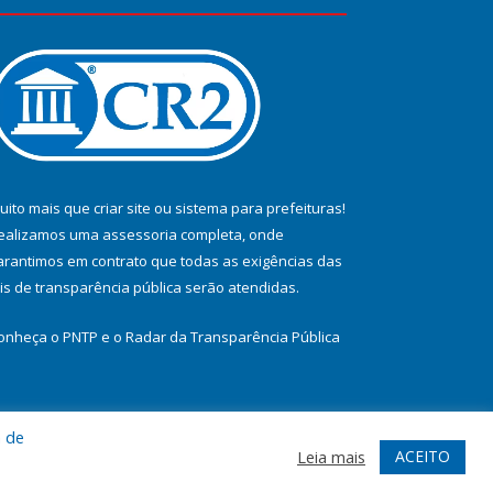
uito mais que
criar site
ou
sistema para prefeituras
!
ealizamos uma
assessoria
completa, onde
arantimos em contrato que todas as exigências das
eis de transparência pública
serão atendidas.
onheça o
PNTP
e o
Radar da Transparência Pública
a de
te
Acessar Área Administrativa
Acessar Webmail
ACEITO
Leia mais