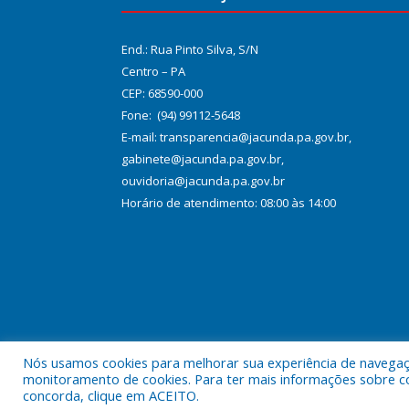
End.: Rua Pinto Silva, S/N
Centro – PA
CEP: 68590-000
Fone: (94) 99112-5648
E-mail: transparencia@jacunda.pa.gov.br,
gabinete@jacunda.pa.gov.br,
ouvidoria@jacunda.pa.gov.br
Horário de atendimento: 08:00 às 14:00
Nós usamos cookies para melhorar sua experiência de navegação
Todos os direitos reservados a Prefeitura Municipa
monitoramento de cookies. Para ter mais informações sobre como
concorda, clique em ACEITO.