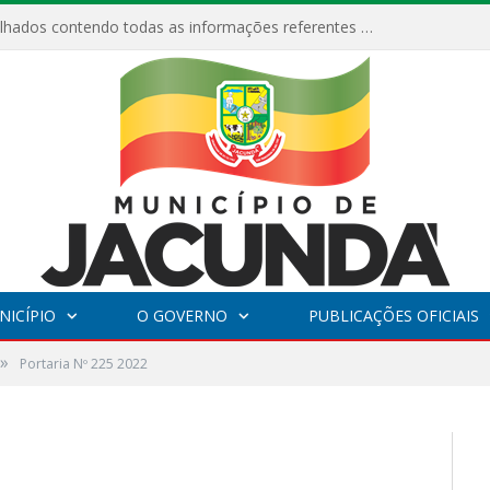
Relatórios Detalhados contendo todas as informações referentes a execução de recursos destinados ao fomento de projetos culturais no Município de Jacundá entre os anos de 2022 ao presente ano de 2026.
NICÍPIO
O GOVERNO
PUBLICAÇÕES OFICIAIS
»
Portaria Nº 225 2022