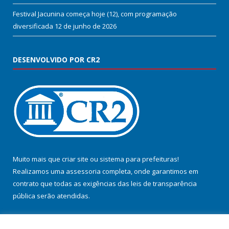
Festival Jacunina começa hoje (12), com programação
diversificada
12 de junho de 2026
DESENVOLVIDO POR CR2
Muito mais que
criar site
ou
sistema para prefeituras
!
Realizamos uma
assessoria
completa, onde garantimos em
contrato que todas as exigências das
leis de transparência
pública
serão atendidas.
Conheça o
PNTP
e o
Radar da Transparência Pública