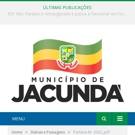
ÚLTIMAS PUBLICAÇÕES:
ESF Alto Paraíso é reinaugurada e passa a funcionar em horário estendido
MENU
»
»
Home
Diárias e Passagens
Portaria Nº .2022_p07