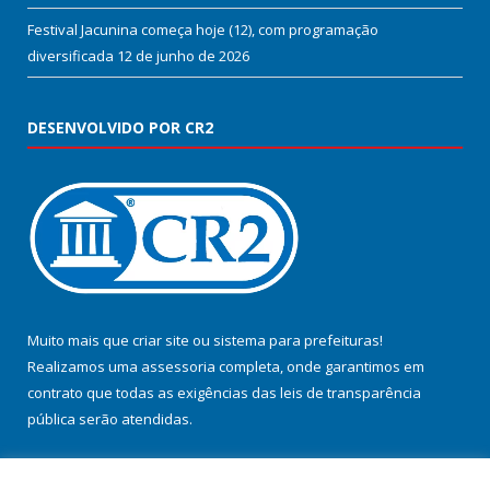
Festival Jacunina começa hoje (12), com programação
diversificada
12 de junho de 2026
DESENVOLVIDO POR CR2
Muito mais que
criar site
ou
sistema para prefeituras
!
Realizamos uma
assessoria
completa, onde garantimos em
contrato que todas as exigências das
leis de transparência
pública
serão atendidas.
Conheça o
PNTP
e o
Radar da Transparência Pública