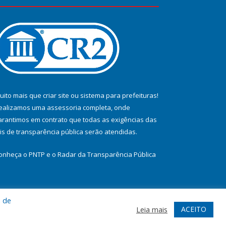
uito mais que
criar site
ou
sistema para prefeituras
!
ealizamos uma
assessoria
completa, onde
arantimos em contrato que todas as exigências das
eis de transparência pública
serão atendidas.
onheça o
PNTP
e o
Radar da Transparência Pública
a de
te
Acessar Área Administrativa
Acessar Webmail
ACEITO
Leia mais