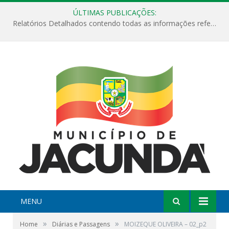
ÚLTIMAS PUBLICAÇÕES:
Relatórios Detalhados contendo todas as informações referentes a execução de recursos destinados ao fomento de projetos culturais no Município de Jacundá entre os anos de 2022 ao presente ano de 2026.
MENU
»
»
Home
Diárias e Passagens
MOIZEQUE OLIVEIRA – 02_p2