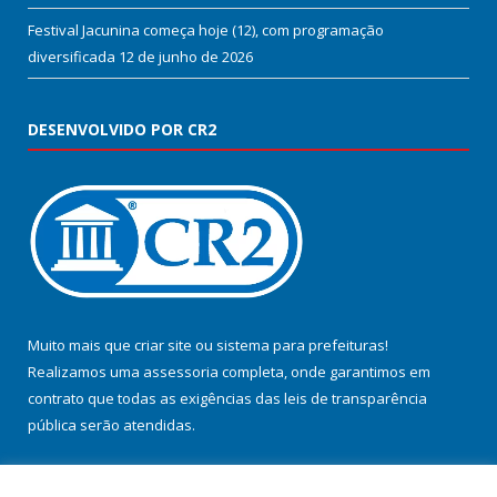
Festival Jacunina começa hoje (12), com programação
diversificada
12 de junho de 2026
DESENVOLVIDO POR CR2
Muito mais que
criar site
ou
sistema para prefeituras
!
Realizamos uma
assessoria
completa, onde garantimos em
contrato que todas as exigências das
leis de transparência
pública
serão atendidas.
Conheça o
PNTP
e o
Radar da Transparência Pública