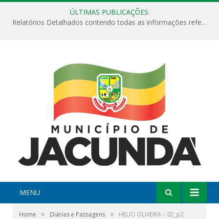
ÚLTIMAS PUBLICAÇÕES:
Relatórios Detalhados contendo todas as informações referentes a execução de recursos destinados ao fomento de projetos culturais no Município de Jacundá entre os anos de 2022 ao presente ano de 2026.
MENU
»
»
Home
Diárias e Passagens
HELIO OLIVEIRA – 02_p2