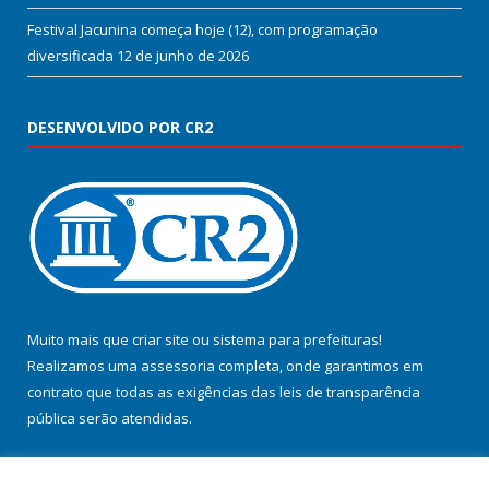
Festival Jacunina começa hoje (12), com programação
diversificada
12 de junho de 2026
DESENVOLVIDO POR CR2
Muito mais que
criar site
ou
sistema para prefeituras
!
Realizamos uma
assessoria
completa, onde garantimos em
contrato que todas as exigências das
leis de transparência
pública
serão atendidas.
Conheça o
PNTP
e o
Radar da Transparência Pública