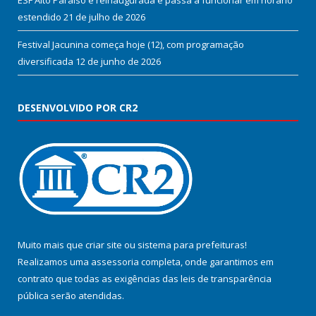
ESF Alto Paraíso é reinaugurada e passa a funcionar em horário
estendido
21 de julho de 2026
Festival Jacunina começa hoje (12), com programação
diversificada
12 de junho de 2026
DESENVOLVIDO POR CR2
Muito mais que
criar site
ou
sistema para prefeituras
!
Realizamos uma
assessoria
completa, onde garantimos em
contrato que todas as exigências das
leis de transparência
pública
serão atendidas.