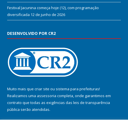
Festival Jacunina começa hoje (12), com programação
diversificada
12 de junho de 2026
DESENVOLVIDO POR CR2
Muito mais que
criar site
ou
sistema para prefeituras
!
Realizamos uma
assessoria
completa, onde garantimos em
contrato que todas as exigências das
leis de transparência
pública
serão atendidas.
Conheça o
PNTP
e o
Radar da Transparência Pública