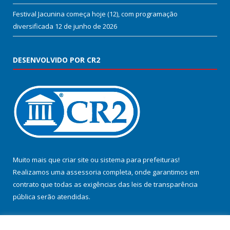
Festival Jacunina começa hoje (12), com programação
diversificada
12 de junho de 2026
DESENVOLVIDO POR CR2
Muito mais que
criar site
ou
sistema para prefeituras
!
Realizamos uma
assessoria
completa, onde garantimos em
contrato que todas as exigências das
leis de transparência
pública
serão atendidas.
Conheça o
PNTP
e o
Radar da Transparência Pública