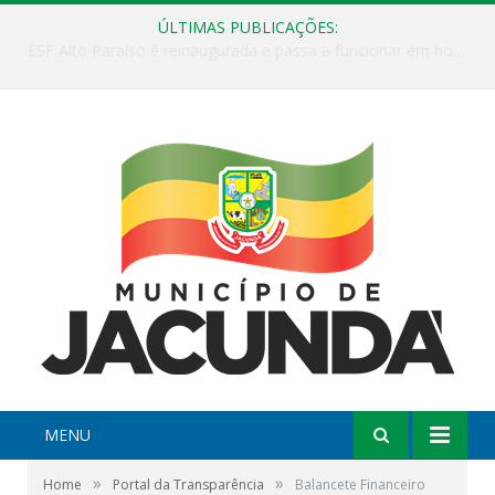
ÚLTIMAS PUBLICAÇÕES:
ESF Alto Paraíso é reinaugurada e passa a funcionar em horário estendido
MENU
»
»
Home
Portal da Transparência
Balancete Financeiro