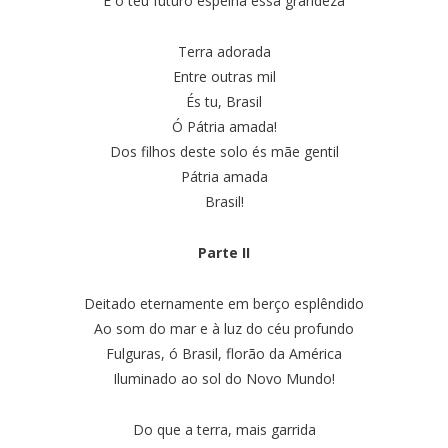
E o teu futuro espelha essa grandeza
Terra adorada
Entre outras mil
És tu, Brasil
Ó Pátria amada!
Dos filhos deste solo és mãe gentil
Pátria amada
Brasil!
Parte II
Deitado eternamente em berço esplêndido
Ao som do mar e à luz do céu profundo
Fulguras, ó Brasil, florão da América
Iluminado ao sol do Novo Mundo!
Do que a terra, mais garrida