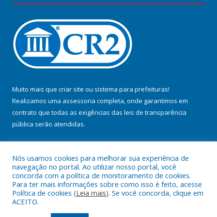
Muito mais que
criar site
ou
sistema para prefeituras
!
Realizamos uma
assessoria
completa, onde garantimos em
contrato que todas as exigências das
leis de transparência
pública
serão atendidas.
Conheça o
PNTP
e o
Radar da Transparência Pública
Nós usamos cookies para melhorar sua experiência de
navegação no portal. Ao utilizar nosso portal, você
concorda com a política de monitoramento de cookies.
Para ter mais informações sobre como isso é feito, acesse
Política de cookies (
Leia mais
). Se você concorda, clique em
Todos os direitos reservados a Prefeitura Municipal de Jacundá.
ACEITO.