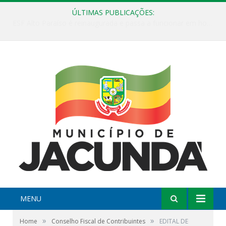
ÚLTIMAS PUBLICAÇÕES:
ESF Alto Paraíso é reinaugurada e passa a funcionar em horário estendido
MENU
»
»
Home
Conselho Fiscal de Contribuintes
EDITAL DE