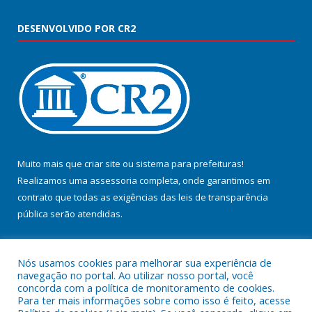
DESENVOLVIDO POR CR2
Muito mais que
criar site
ou
sistema para prefeituras
!
Realizamos uma
assessoria
completa, onde garantimos em
contrato que todas as exigências das
leis de transparência
pública
serão atendidas.
Conheça o
PNTP
e o
Radar da Transparência Pública
Nós usamos cookies para melhorar sua experiência de
navegação no portal. Ao utilizar nosso portal, você
concorda com a política de monitoramento de cookies.
Para ter mais informações sobre como isso é feito, acesse