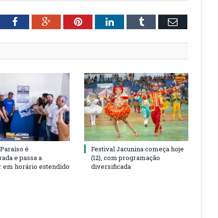
tter
Facebook
Google+
Pinterest
LinkedIn
Tumblr
Email
 Paraíso é
Festival Jacunina começa hoje
rada e passa a
(12), com programação
r em horário estendido
diversificada