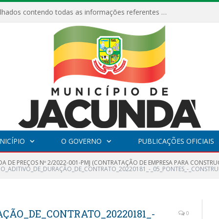
Relatórios Detalhados contendo todas as informações referentes a execução de recursos destinados ao fomento de projetos culturais no Município de Jacundá entre os anos de 2022 ao presente ano de 2026.
NICÍPIO
O GOVERNO
PUBLICAÇÕES OFICIAIS
A DE PREÇOS Nº 2/2022-001-PMJ (CONTRATAÇÃO DE EMPRESA PARA CONSTRU
MO_ADITIVO_DE_DURAÇÃO_DE_CONTRATO_20220181_-_05_PONTES_-_CONSTRUFOR
ÇÃO_DE_CONTRATO_20220181_-
0