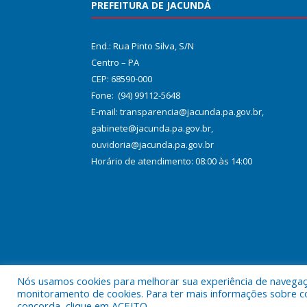
PREFEITURA DE JACUNDÁ
End.: Rua Pinto Silva, S/N
Centro – PA
CEP: 68590-000
Fone: (94) 99112-5648
E-mail: transparencia@jacunda.pa.gov.br,
gabinete@jacunda.pa.gov.br,
ouvidoria@jacunda.pa.gov.br
Horário de atendimento: 08:00 às 14:00
Nós usamos cookies para melhorar sua experiência de navegação
Todos os direitos reservados a Prefeitura Municipa
monitoramento de cookies. Para ter mais informações sobre como
concorda, clique em ACEITO.