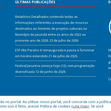
ÚLTIMAS PUBLICAÇÕES
D
Relatórios Detalhados contendo todas as
informações referentes a execução de recursos
destinados ao fomento de projetos culturais no
Município de Jacundá entre os anos de 2022 ao
presente ano de 2026.
23 de julho de 2026
ESF Alto Paraíso é reinaugurada e passa a funcionar
M
em horário estendido
21 de julho de 2026
R
g
Festival Jacunina começa hoje (12), com programação
l
diversificada
12 de junho de 2026
C
 no portal. Ao utilizar nosso portal, você concorda com a polític
l de Jacundá.
Mapa do Si
 isso é feito, acesse Política de cookies (
Leia mais
). Se você