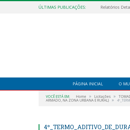
ÚLTIMAS PUBLICAÇÕES:
PÁGINA INICIAL
O MU
»
»
VOCÊ ESTÁ EM:
Home
Licitações
TOMAD
»
ARMADO, NA ZONA URBANA E RURAL)
4º_TER
4º_TERMO_ADITIVO_DE_DURA