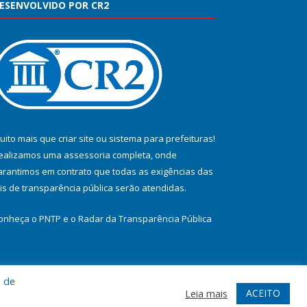
ESENVOLVIDO POR CR2
uito mais que
criar site
ou
sistema para prefeituras
!
ealizamos uma
assessoria
completa, onde
arantimos em contrato que todas as exigências das
eis de transparência pública
serão atendidas.
onheça o
PNTP
e o
Radar da Transparência Pública
a de
te
Acessar Área Administrativa
Acessar Webmail
ACEITO
Leia mais