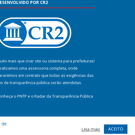
ESENVOLVIDO POR CR2
uito mais que
criar site
ou
sistema para prefeituras
!
ealizamos uma
assessoria
completa, onde
arantimos em contrato que todas as exigências das
eis de transparência pública
serão atendidas.
onheça o
PNTP
e o
Radar da Transparência Pública
a de
te
Acessar Área Administrativa
Acessar Webmail
ACEITO
Leia mais