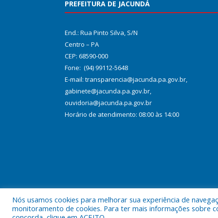
PREFEITURA DE JACUNDÁ
End.: Rua Pinto Silva, S/N
Centro – PA
CEP: 68590-000
Fone: (94) 99112-5648
E-mail: transparencia@jacunda.pa.gov.br,
gabinete@jacunda.pa.gov.br,
ouvidoria@jacunda.pa.gov.br
Horário de atendimento: 08:00 às 14:00
Nós usamos cookies para melhorar sua experiência de navegação
Todos os direitos reservados a Prefeitura Municipa
monitoramento de cookies. Para ter mais informações sobre como
concorda, clique em ACEITO.