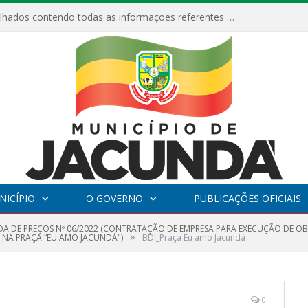
Relatórios Detalhados contendo todas as informações referentes a execução de recursos destinados ao fomento de projetos culturais no Município de Jacundá entre os anos de 2022 ao presente ano de 2026.
NICÍPIO
O GOVERNO
PUBLICAÇÕES OFICIAIS
A DE PREÇOS Nº 06/2022 (CONTRATAÇÃO DE EMPRESA PARA EXECUÇÃO DE O
»
A NA PRAÇA “EU AMO JACUNDÁ")
BDI_Praça Eu amo Jacundá
0