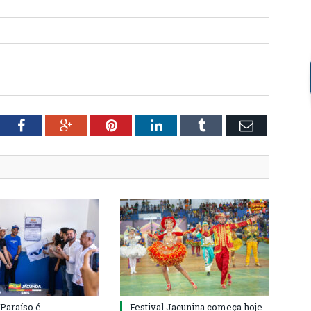
tter
Facebook
Google+
Pinterest
LinkedIn
Tumblr
Email
 Paraíso é
Festival Jacunina começa hoje