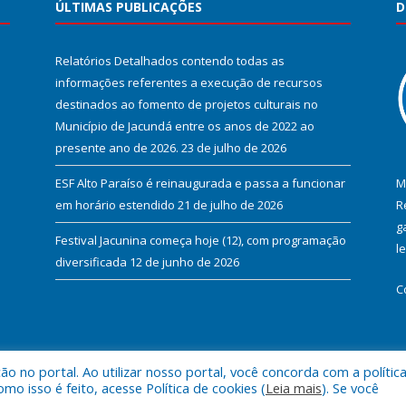
ÚLTIMAS PUBLICAÇÕES
D
Relatórios Detalhados contendo todas as
informações referentes a execução de recursos
destinados ao fomento de projetos culturais no
Município de Jacundá entre os anos de 2022 ao
presente ano de 2026.
23 de julho de 2026
ESF Alto Paraíso é reinaugurada e passa a funcionar
M
em horário estendido
21 de julho de 2026
R
g
Festival Jacunina começa hoje (12), com programação
l
diversificada
12 de junho de 2026
C
 no portal. Ao utilizar nosso portal, você concorda com a polític
l de Jacundá.
Mapa do Si
 isso é feito, acesse Política de cookies (
Leia mais
). Se você