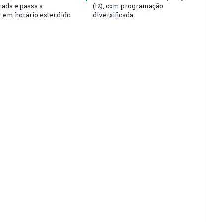
rada e passa a
(12), com programação
r em horário estendido
diversificada