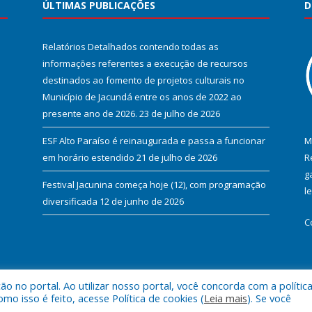
ÚLTIMAS PUBLICAÇÕES
D
Relatórios Detalhados contendo todas as
informações referentes a execução de recursos
destinados ao fomento de projetos culturais no
Município de Jacundá entre os anos de 2022 ao
presente ano de 2026.
23 de julho de 2026
ESF Alto Paraíso é reinaugurada e passa a funcionar
M
em horário estendido
21 de julho de 2026
R
g
Festival Jacunina começa hoje (12), com programação
l
diversificada
12 de junho de 2026
C
 no portal. Ao utilizar nosso portal, você concorda com a polític
l de Jacundá.
Mapa do Si
 isso é feito, acesse Política de cookies (
Leia mais
). Se você