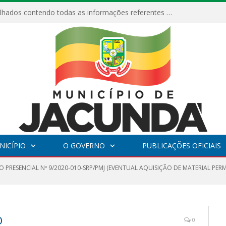
Relatórios Detalhados contendo todas as informações referentes a execução de recursos destinados ao fomento de projetos culturais no Município de Jacundá entre os anos de 2022 ao presente ano de 2026.
NICÍPIO
O GOVERNO
PUBLICAÇÕES OFICIAIS
 PRESENCIAL Nº 9/2020-010-SRP/PMJ (EVENTUAL AQUISIÇÃO DE MATERIAL PE
O
0