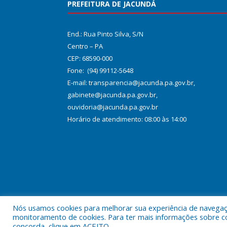
PREFEITURA DE JACUNDÁ
End.: Rua Pinto Silva, S/N
Centro – PA
CEP: 68590-000
Fone: (94) 99112-5648
E-mail: transparencia@jacunda.pa.gov.br,
gabinete@jacunda.pa.gov.br,
ouvidoria@jacunda.pa.gov.br
Horário de atendimento: 08:00 às 14:00
Nós usamos cookies para melhorar sua experiência de navegação
Todos os direitos reservados a Prefeitura Municipa
monitoramento de cookies. Para ter mais informações sobre como
concorda, clique em ACEITO.