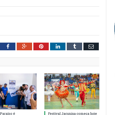
tter
Facebook
Google+
Pinterest
LinkedIn
Tumblr
Email
 Paraíso é
Festival Jacunina começa hoje