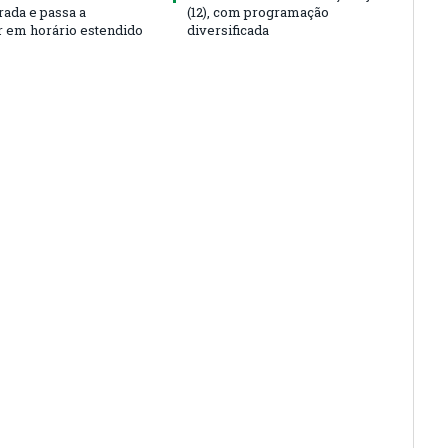
rada e passa a
(12), com programação
r em horário estendido
diversificada