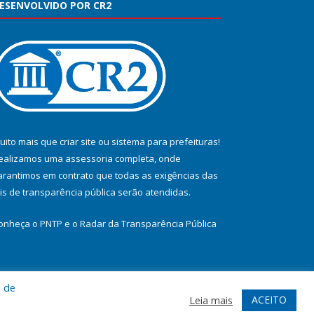
ESENVOLVIDO POR CR2
uito mais que
criar site
ou
sistema para prefeituras
!
ealizamos uma
assessoria
completa, onde
arantimos em contrato que todas as exigências das
eis de transparência pública
serão atendidas.
onheça o
PNTP
e o
Radar da Transparência Pública
a de
te
Acessar Área Administrativa
Acessar Webmail
ACEITO
Leia mais