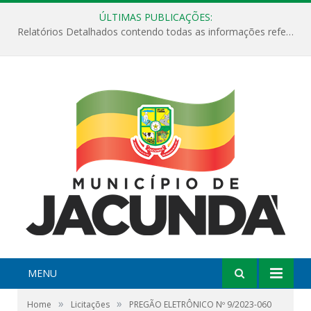
ÚLTIMAS PUBLICAÇÕES:
Relatórios Detalhados contendo todas as informações referentes a execução de recursos destinados ao fomento de projetos culturais no Município de Jacundá entre os anos de 2022 ao presente ano de 2026.
MENU
»
»
Home
Licitações
PREGÃO ELETRÔNICO Nº 9/2023-060