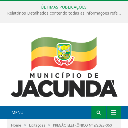
ÚLTIMAS PUBLICAÇÕES:
Relatórios Detalhados contendo todas as informações referentes a execução de recursos destinados ao fomento de projetos culturais no Município de Jacundá entre os anos de 2022 ao presente ano de 2026.
MENU
»
»
Home
Licitações
PREGÃO ELETRÔNICO Nº 9/2023-060